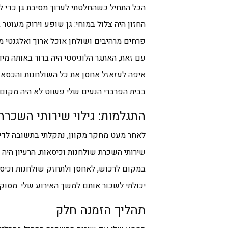
הכל התחיל כשהחלטתי לערוך מסיבת גן כדי לח
החזון היה צלול במוחי: גן שופע וירוק מעוטר ב
פרחים מרהיבים ושולחן אוכל ארוך ואלגנטי מ
עם זאת, האתגר הלוגיסטי היה ברור באותה מיד
איפה לעזאזל אחסן את כל השולחנות והכסאו
בבית הפרברי הנעים שלי פשוט לא היה מקום.
התגלמות: גילוי שירותי השכרה
לאחר מעט מחקר מקוון, נתקלתי בתשובה לדי
שירותי השכרת שולחנות וכיסאות. הרעיון היה 
במקום לרכוש, לאחסן ולתחזק שולחנות וכיסא
יכולתי לשכור אותם למשך האירוע שלי. מסוקר
תהליך הזמנה חלק