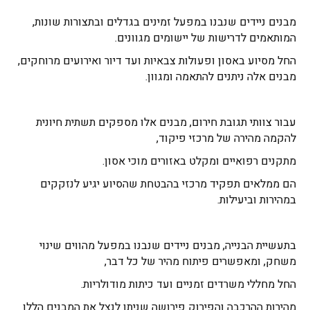
מבנים ניידים שנבנו במפעל זמינים בגדלים ובתצורות שונות,
המותאמים לדרישות של יישומים מגוונים.
החל מסיוע באסון ופעולות צבאיות ועד דיור ואירועים מרוחקים,
מבנים אלה ניתנים להתאמה ומגוון.
עבור צוותי תגובת חירום, מבנים אלו מספקים תשתית חיונית
להקמה מהירה של מרכזי פיקוד,
מתקנים רפואיים ומקלט באזורים מוכי אסון.
הם ממלאים תפקיד מרכזי בהבטחת שהסיוע יגיע לנזקקים
במהירות וביעילות.
בתעשיית הבנייה, מבנים ניידים שנבנו במפעל מהווים שינוי
משחק, ומאפשרים פיתוח מהיר של כל דבר,
החל מחללי משרדים זמניים ועד כיתות מודולריות.
מהירות ההרכבה והפירוק פירושה שניתן לנצל את המבנים הללו