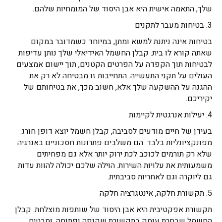
שלך, התאמה אישית היא אבן היסוד של המומחיות שלהם.
3. בטיחות מעבר לתקנים
בטיחות אינה ניתנת למשא ומתן, במיוחד כשמדובר במקום
שאתה קורא לו בית. קבלן החשמל האידיאלי שלך נותן עדיפות
לבטיחות תוך הקפדה על הפרטים הקטנים, תוך יישום אמצעים
העולים על תקני התעשייה. התחייבות זו מבטיחה לא רק את
ההגנה על ההשקעה שלך אלא, חשוב מכך, את בטיחותם של
יקיריכם.
4. יעילות אנרגטית לקיימות
בעידן של חיים מודעים לסביבה, קבלן חשמל יוצא דופן חורג
מפונקציונליות בלבד. הם משלבים פתרונות חסכוניים באנרגיה
שלא רק תורמים לכוכב לכת ירוק יותר אלא גם מפחיתים
משמעותית את עלויות השירות. הוילה שלכם יכולה להוות עדות
גם ליוקרה וגם לאחריות סביבתית.
5. תקשורת חלקה, אינטגרציה חלקה
תקשורת אפקטיבית היא אבן היסוד של שותפות מוצלחת. קבלן
החשמל שבחרת עוסק בתקשורת שקופה ופתוחה, ומבטיח