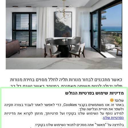
כאשר מתכננים לבחור מנורות תליה לחלל מסוים בחירת מנורות
תליה יכולה להיות משימה מאתגרת, במיוחד כאשר ישנם כל כך
הרבה אפשרויות לבחירה. כאשר בוחרים גופי תאורה תלויים,
מדיניות שימוש בפרטיות הגולש
חשוב לקחת בחשבון את מספר גורמים כדי להבטיח שהמנורות
שלום!
באתר זה אנו משתמשים בקבצי Cookies, כדי לאפשר לאתר לעבוד בצורה תקינה
יתאימו לחלל וישפרו את האסתטיקה שלו הנה כמה טיפים
ולשפר את חוויית הגלישה שלך.
לבחירת גופי תאורה תלויים: גודל החלל חשוב לקחת בחשבון
למידע נוסף על השימוש שלנו בקוקיז ועל פרטיותך, מוזמן לקרוא את מדיניות
הפרטיות שלנו
.
את…
בלחיצה על "מאשר" אתה מסכים לתנאי השימוש שלנו בקוקיז.