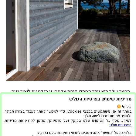
החצר שלך היא יותר מסתם פיסת אדמה; זו הזדמנות ליצור נווה
מדבר בחוץ. הדק, תוספת רב-תכליתית ויפה, יכול לעזור לך
מדיניות שימוש בפרטיות הגולש
להפיק את המרב מהשטח החיצוני שלך. במאמר זה, אנו חוקרים
שלום!
באתר זה אנו משתמשים בקבצי Cookies, כדי לאפשר לאתר לעבוד בצורה תקינה
את אמנות הדק וכיצד הוא יכול לשפר את היופי והפונקציונליות
ולשפר את חוויית הגלישה שלך.
של החצר שלך. הקסם של חפיסות חיצוניות הדקים חיצוניים הם
למידע נוסף על השימוש שלנו בקוקיז ועל פרטיותך, מוזמן לקרוא את מדיניות
הפרטיות שלנו
.
יותר מסתם פלטפורמות עץ; הם…
בלחיצה על "מאשר" אתה מסכים לתנאי השימוש שלנו בקוקיז.