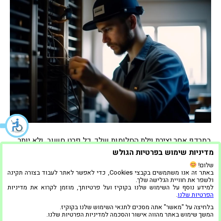
במרדף אחר יצירת וילת החלומות שלך, כל פרט חשוב, ולא יותר
מהרשת הסבוכה של מערכות חשמל המניעות את המפלט שלך.
מדיניות שימוש בפרטיות הגולש
כשאתם יוצאים למסע המרגש הזה של יצירה ושינוי, הבחירה
שלום!
באתר זה אנו משתמשים בקבצי Cookies, כדי לאפשר לאתר לעבוד בצורה תקינה
בקבלן חשמל מיומן הופכת לחשיבות עליונה. בואו לחקור כיצד
ולשפר את חוויית הגלישה שלך.
קבלן החשמל המתאים יכול להפוך את הוילה שלכם למגדלור
למידע נוסף על השימוש שלנו בקוקיז ועל פרטיותך, מוזמן לקרוא את מדיניות
הפרטיות שלנו
.
של יוקרה ופונקציונליות. 1. ניצוץ המומחיות הווילה…
בלחיצה על "מאשר" אתה מסכים לתנאי השימוש שלנו בקוקיז.
קרא עוד
המשך שימוש באתר מהווה אישור והסכמה למדיניות הפרטיות שלנו.