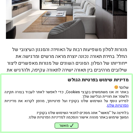
מנורות לסלון משפיעות רבות על האווירה והסגנון העיצובי של
החלל. בחירת תאורה נכונה יוצרת מראה מרשים ומדגישה את
ייחודיותו של הסלון. הסוגים השונים של מנורות מאפשרים ליצור
שילובים מרהיבים בין תאורה ישירה לתאורה עקיפה, ולהדגיש את
החפצים המרכזיים בחלל בצורה חכמה ומעודנת. סגנון קיימים
מדיניות שימוש בפרטיות הגולש
סגנונות רבים של מנורות לסלון, כל אחד מהם מתאים לאופי…
שלום!
באתר זה אנו משתמשים בקבצי Cookies, כדי לאפשר לאתר לעבוד בצורה תקינה
קרא עוד
ולשפר את חוויית הגלישה שלך.
למידע נוסף על השימוש שלנו בקוקיז ועל פרטיותך, מוזמן לקרוא את מדיניות
הפרטיות שלנו
|
הצהרת נגישות
הפרטיות שלנו
.
בלחיצה על "מאשר" אתה מסכים לתנאי השימוש שלנו בקוקיז.
המשך שימוש באתר מהווה אישור והסכמה למדיניות הפרטיות שלנו.
מאשר