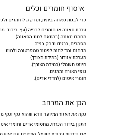
איסוף חומרים וכלים
כדי לבנות סאונה ביתית, תזדקק לחומרים ולכל
ערכת סאונה או חומרים לבנייה (עץ, בידוד, מח
מחמם סאונה (בהתאם לסוג הסאונה).
מסמרים, ברגים ודבק בנייה.
מדחום ומד לחות לניטור טמפרטורה ולחות.
מערכת אוורור (במידת הצורך).
חיווט חשמלי (במידת הצורך).
גופי תאורה ומתגים.
חומרי איטום (לחדרי אדים).
הכן את המרחב
נקה את האזור המיועד וודא שהוא נקי ונקי מ
התקן בידוד הכרחי, מחסומי אדים וחומרי איט
אם נדרשת עבודת חשמל, התייעצו עם איש מק