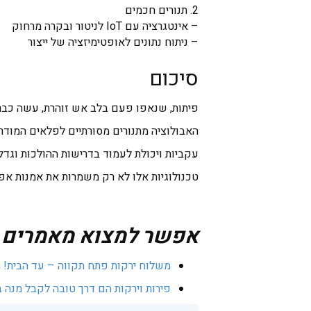
2. תנורים חכמים
– אינטגרציה עם IoT לניטור ובקרה מרחוק
– ניתוח נתונים לאופטימיזציה של ייצור
סיכום
פיתות, שנאפו פעם בלב אש זוהרת, עשה כברת
האבולוציה מתנורים מסורתיים לפלאים המודרניי
עקביות ויכולת לעמוד בדרישות ההולכות וגדל
טכנולוגיות אלו לא רק משמרות את אמנות אפי
אפשר למצוא מאמרים מע
משלוח ירקות פתח תקווה – עד הבית! 
פירות וירקות הם דרך טובה לקבל מנה ב