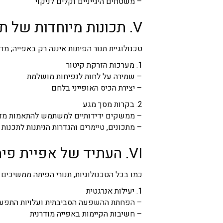
– משטחים היגייניים וקלים לניקוי
V. תכונות מיוחדות של
תנ
טכנולוגיית תנור הפיתות איננה רק באפייה; מד
1. מערכות הזרקת קיטור
– שמירה על לחות לנפיחות מושלמת
– יצירת הכיס האופייני בלחם
2. בקרות מסך מגע
– ממשקים ידידותיים למשתמש להתאמות מדו
– מתכונים, טיימרים והגדרות הניתנות לתכנות
VI. העתיד של אפיית פיתה
כמו בכל הטכנולוגיות, תנורי הפיתה ממשיכים
1. יעילות אנרגטית
– הפחתת ההשפעה הסביבתית ועלויות התפעו
– חשיבות הקיימות באפייה מודרנית