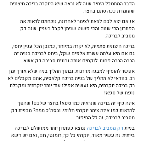
הדבר המתסכל היחיד שזה לא נראה שיא היוקרה בריכה חיצונית
שעומדת ככה סתם בחצר.
אז אם יצא לכם לצאת לצימר לאחרונה, נוכחתם לראות את
הפתרון הכי שווה והכי פשוט שניתן לקבל בעניין. שזה דק
מסביב לבריכה.
בריכה חיצונית סתמית, לא יקרה במיוחד, כמובן הכל עניין יחסי,
גם אם היא עלתה עשרת אלפים שקל, ביחס לבריכה בנויה זה
הרבה הרבה פחות. לוקחים אותה ובונים סביבה דק אשא.
אפשר להוסיף למבנה מדרגות, ובתוך תהליך בניה שלא אורך זמן
רב, בוודאי לא תהליך של בניית בריכה קלאסית, אתם מקבלים לא
רק בריכה יוקרתית, היא נעשית אפילו עוד יותר יוקרתית ומקבלת
נופח של ספא!
איזה כיף זה בריכה שנראית כמו ספא! בחצר שלכם! שהפך
להראות כמו איזה צימר יוקרתי חלומי. ובסה"כ ממה? מבניית דק
מסביב לבריכה, זה כל הסיפור.
בניית
דק מסביב לבריכה
נמצא כפתרון יותר ממושלם לבריכה
בייתית. זה עשיר מאוד, יוקרתי כל כך, רומנטי, חם, ואם יש דשא