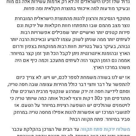
גדול שלו זכינו הישראלים זה לא רק אדמות עשירות אלה גם מוח
ובעיקר מודעות למה איכותי בתוצרת חקלאית ומה פחות.
מתוקף הנסיבות והרצון להנות מהתוצרת הישראלית המובחרת
נוצר מצב מהמם שבו התפתחו חוות חקלאות של ירקות וגם
פירות קטנים יותר ואישיים יותר שמכילים אפשרויות רבות
לעיתים יותר ממה שניתן לשוק עצמו להציע ובאיכות הרבה יותר
גבוהה, בעיקר בשל בטריות. חוות רבות ממוקמות בצפון ודרום
הארץ ובהזמנת אינטרנטית ניתן לקבל הכל תוך זמן קצר במיוחד.
אממה גם הזמן הקצר הזה לעיתים מתעכב וכמה כיף אם היה
משהו במרכז הארץ.
אז יש לנו בשורה משמחת לספר לכם, יש ויש. לא צריך כיום
להתפשר על דבר וחצי דבר כולל מהירות עצומה שבה חסה טריה,
וסתם לידיעה חסה זה ירק שמרגע שנקטף מרבית הערכים שלו
מתנדפים תוך כ30 דקות ורצוי לאכול אותה כמה שיותר טריה כי
לויטמנים שהולכים יש השפעה רצינית במיוחד על הטעם. אז
לתושבי המרכז יש אפשרות להנות אפילו מחסה טריה במרחק
סביר במיוחד. פתח תקווה רבתי!
משלוח ירקות פתח תקווה
עד הבית של הצרכן בהקלקת עכבר