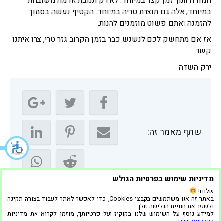
חמודה ותוך זמן קצר במיוחד. לא רק תנובת אדמה משובחת
במיוחד, אלה גם תוצרת טריה במיוחד. הקטיף נעשה בסמוך
להזמנה ואתם פשוט מוזמנים להנות.
אז אם מתחשק לכם לנשנש כבר בזמן הקרוב גזר טרי, צרו איתנו
קשר.
ירק השדה
שתף מאמר זה:
מדיניות שימוש בפרטיות הגולש
שלום!
באתר זה אנו משתמשים בקבצי Cookies, כדי לאפשר לאתר לעבוד בצורה תקינה
ולשפר את חוויית הגלישה שלך.
למידע נוסף על השימוש שלנו בקוקיז ועל פרטיותך, מוזמן לקרוא את מדיניות
← קבלן מפתח ותיק, מיומנות ואחריות -קבלן מפתח המומלץ