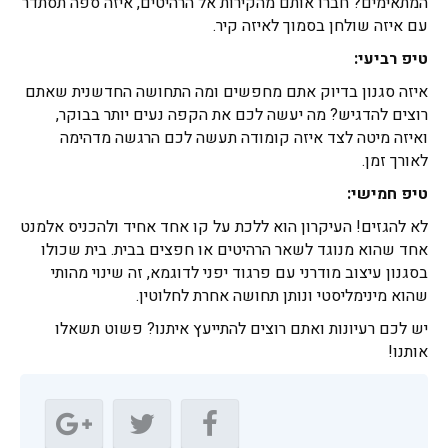
המתאימים? חברו אותם מהקירות אל הרהיטים, איזה ספה תסתדר
עם איזה שולחן בסמוך לאיזה קיר.
טיפ רביעי:
איזה סגנון בדיוק אתם מחפשים ומה התחושה החדשנית שאתם
רוצים להדגיש? מה יעשה לכם את הקפה נעים יותר בבוקר,
ואיזה מיטה לצד איזה קומודה תעשה לכם הרגשה מדהימה
לאורך זמן.
טיפ חמישי:
לא להגזים! העיקרון הוא ללכת על קו אחד אחיד ולהכניס אלמנט
אחד שהוא מנוגד לשאר הרהיטים או חפצים בבית. בית שכולו
בסגנון עיצוב מודרני עם פרגוד יפני לדוגמא, זה שינוי מהותי
שהוא מינימליסטי ונותן תחושה אחרת לחלוטין.
יש לכם רעיונות ואתם רוצים להתייעץ איתנו? פשוט תשאלו
אותנו!