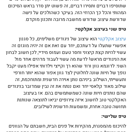
שתוסיפו דברים ותסירו דברים, זה פשוט יתן סדר בראש הסיכום
המהותי והכל כך הכרחי הזה. בעיקר כשהולכים על נישה
שדורשת עיצוב שדורש מחשבה מרובה ותכנון מוקדם.
טיפ שני בעיצוב אקלקטי:
עיצוב אקלקטי
הוא עיצוב של ניגודים משלימים, כל סגנון
אפשרי שתעלו על דעתכם, יחד עם זאת אם זה יהיה מוגזם זה
עשוי להיות קצת קיצוני וחסר טעם ועמוס מידיי, לכן חשוב לבחון
את הניגודים מראש! לדעת מה עשוי לעבוד מדהים אחד מול
השני. לדוגמא גוון ורוד שהוא רך וקייצי וילדותי אפילו מעט יקבל
נופך של חיות שונה לחלוטין לצד גוון אפור שהוא יותר חורפי
ותעשייתי, השילוב ביניהם נותן אוירה חדשנית ומתוחכמת, זה
שילוב מאוד קלאסי יחד ואם ננתח את זה נבין שמדובר בניגודים
שהם נותנים חיות שונה כשמשתמשים בהם. אז בעיצוב
האקלקטי טוב לחשוב איזה צירופים יביאו לתוצאה שנותנת
תחושה טובה אחרת, ומשמעות חדשנית לשילובים.
טיפ שלישי:
להיכנס מהמסגרת, מהקירות אל פנים הבית, חשבתם על הגוונים