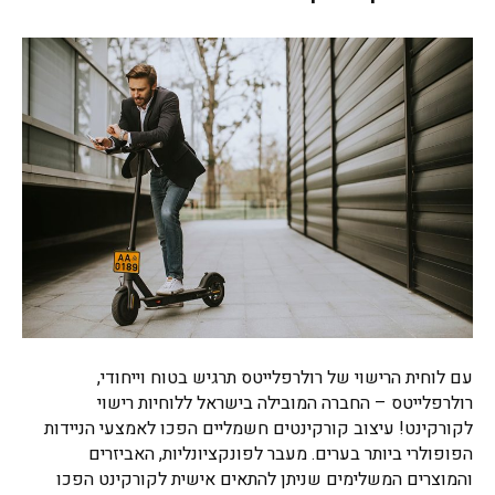
עם לוחית הרישוי של רולרפלייטס תרגיש בטוח וייחודי,
רולרפלייטס – החברה המובילה בישראל ללוחיות רישוי
לקורקינט! עיצוב קורקינטים חשמליים הפכו לאמצעי הניידות
הפופולרי ביותר בערים. מעבר לפונקציונליות, האביזרים
והמוצרים המשלימים שניתן להתאים אישית לקורקינט הפכו