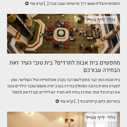
התפתח והצליח ועשו דרך מרשימה שבה צברו [...]
קרא עוד
כללי
לייף סטייל
מחפשים בית אבות לחרדים? בית טובי העיר זאת
הבחירה עבורכם
בית אבות הפך כבר מזמן לשם דבר בקרב אוכלוסיית הגיל השלישי, שכן
לצערנו נותרת ברובה המוחלט בודדה בערב ימיה משום שכבר הילדים עזבו
את הבית וכל אחד מתרכז בחייו ולא תמיד יש לילדים זמן לדאוג ולטפל
בהוריהם. כיום, קיימים בתי [...]
קרא עוד
כללי
לייף סטייל