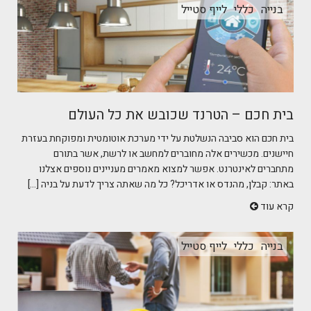
בנייה
כללי
לייף סטייל
בית חכם – הטרנד שכובש את כל העולם
בית חכם הוא סביבה הנשלטת על ידי מערכת אוטומטית ומפוקחת בעזרת
חיישנים. מכשירים אלה מחוברים למחשב או לרשת, אשר בתורם
מתחברים לאינטרנט. אפשר למצוא מאמרים מעניינים נוספים אצלנו
באתר: קבלן, מהנדס או אדריכל? כל מה שאתה צריך לדעת על בניה [...]
קרא עוד
בנייה
כללי
לייף סטייל