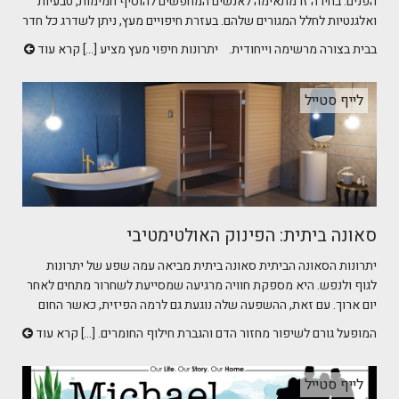
הפנים. בחירה זו מתאימה לאנשים המחפשים להוסיף חמימות, טבעיות
ואלגנטיות לחלל המגורים שלהם. בעזרת חיפויים מעץ, ניתן לשדרג כל חדר
בבית בצורה מרשימה וייחודית. יתרונות חיפוי מעץ מציע [...]
קרא עוד
לייף סטייל
סאונה ביתית: הפינוק האולטימטיבי
יתרונות הסאונה הביתית סאונה ביתית מביאה עמה שפע של יתרונות
לגוף ולנפש. היא מספקת חוויה מרגיעה שמסייעת לשחרור מתחים לאחר
יום ארוך. עם זאת, ההשפעה שלה נוגעת גם לרמה הפיזית, כאשר החום
המופעל גורם לשיפור מחזור הדם והגברת חילוף החומרים. [...]
קרא עוד
לייף סטייל