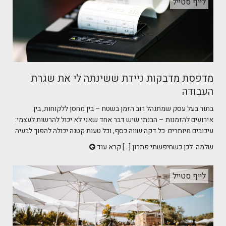
לייף סטייל
מדפסת מדבקות ניידת ששינתה לי את שגרת
העבודה
בתור בעל עסק שמתנהל רוב הזמן בשטח – בין מחסן ללקוחות, בין
אירועים להזמנות – הבנתי שיש דבר אחד שאני לא יכול להרשות לעצמי:
עיכובים מיותרים. כל דקה שווה כסף, וכל טעות קטנה יכולה להפוך לבעיה
שלמה. לכן כשחיפשתי פתרון [...]
קרא עוד
לייף סטייל