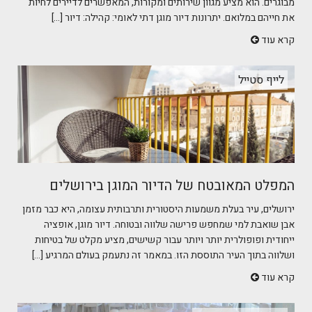
מבוגרים. הוא מציע מגוון שירותים ומקורות, המאפשרים לדיירים לחיות
את חייהם במלואם. יתרונות דיור מוגן דתי לאומי: קהילה: דיור [...]
קרא עוד
לייף סטייל
המפלט המאובטח של הדיור המוגן בירושלים
ירושלים, עיר בעלת משמעות היסטורית ותרבותית עצומה, היא כבר מזמן
אבן שואבת למי שמחפש פרישה שלווה ובטוחה. דיור מוגן, אופציה
ייחודית ופופולרית יותר ויותר עבור קשישים, מציע מקלט של בטיחות
ושלווה בתוך העיר התוססת הזו. במאמר זה נתעמק בעולם המרגיע [...]
קרא עוד