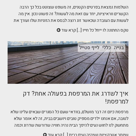
השלמות נמצאת בפרטים הקטנים, זה משפט שצוטט בכל כך הרבה
הקשרים ווראיציות, יחד עם זאת מה לעשות? זה פשוט נכון. אין מה
לעשות עם העובדה שכאשר זוג רוצה לבסס את הזוגיות שלו ועורך את
טקס החתונה לו ייחל כל חייו [...]
קרא עוד
בנייה
כללי
לייף סטייל
איך לשדרג את המרפסת בפעולה אחת? דק
למרפסת!
מרפסת כיום זה דבר מושלם, בוודאי שעם כל הסגרים שבאים עלינו שלא
לטובה, אם אנחנו ילדים מספיק טובים ויושבים בבית, זה לא אומר שלא
מתחשק לנו לחוש נעים להיפך הבית נהיה חוויה שדורשת שדרוג וכמה
שיותר אטרקציות ושיהיה נעים בבית [...]
קרא עוד