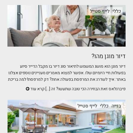
כללי
לייף סטייל
דיור מוגן מהו?
דיור מוגן הוא מושג המשמש לתיאור סוג דיור בו מקבל הדייר סיוע
בפעולות חיי היומיום שלו. אפשר למצוא מאמרים מעניינים נוספים אצלנו
באתר: איך לשדרג את המרפסת בפעולה אחת? דק למרפסת! למה בריכת
פיברגלאס זאת הבחירה הכי טובה שתעשו? זה [...]
קרא עוד
בנייה
כללי
לייף סטייל