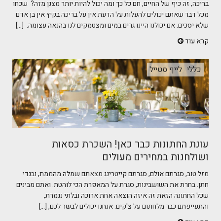
בריכה, זה כיף של החיים, חם כל כך ומה יכול להיות יותר מצנן מזה? שכחו
מכל דבר שאתם יכולים להעלות על הדעת אין על בריכה בקיץ אין בן אדם
שלא יסכים. אם יכולנו היינו גרים במים ומצטמקים לנו בהנאה עצומה. [...]
קרא עוד
כללי
לייף סטייל
עונת החתונות כבר כאן! השכרת כסאות
ושולחנות במחירים מעולים
מזל טוב, סגרתם אולם, סגרתם קייטרינג מצאתם שמלה מהממת, ובגדי
חתן. בחרת את השושבינות, סגרת על המאפרת הכי לוהטת. ואתם מבינים
שכל החתונה הזאת זה איזה הוצאה אחת ארוכה ובלתי נגמרת,
והתעייפתם כבר מלחתום על צ'קים. אנחנו יכולים לבשר לכם, [...]