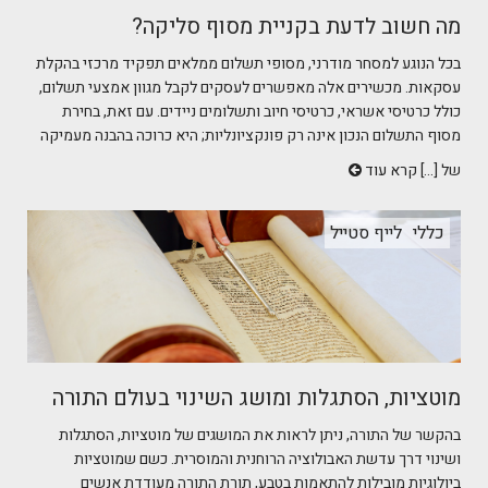
מה חשוב לדעת בקניית מסוף סליקה?
בכל הנוגע למסחר מודרני, מסופי תשלום ממלאים תפקיד מרכזי בהקלת
עסקאות. מכשירים אלה מאפשרים לעסקים לקבל מגוון אמצעי תשלום,
כולל כרטיסי אשראי, כרטיסי חיוב ותשלומים ניידים. עם זאת, בחירת
מסוף התשלום הנכון אינה רק פונקציונליות; היא כרוכה בהבנה מעמיקה
של [...]
קרא עוד
כללי
לייף סטייל
מוטציות, הסתגלות ומושג השינוי בעולם התורה
בהקשר של התורה, ניתן לראות את המושגים של מוטציות, הסתגלות
ושינוי דרך עדשת האבולוציה הרוחנית והמוסרית. כשם שמוטציות
ביולוגיות מובילות להתאמות בטבע, תורת התורה מעודדת אנשים