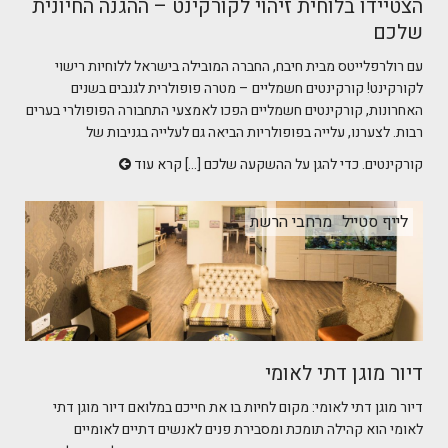
הצטיידו בלוחית זיהוי לקורקינט – ההגנה החיונית
שלכם
עם רולרפלייטס מבית חיבח, החברה המובילה בישראל ללוחיות רישוי
לקורקינט! קורקינטים חשמליים – מטרה פופולרית לגנבים בשנים
האחרונות, קורקינטים חשמליים הפכו לאמצעי התחבורה הפופולרי בערים
רבות. לצערנו, עלייה בפופולריות הביאה גם לעלייה בגניבות של
קורקינטים. כדי להגן על ההשקעה שלכם [...]
קרא עוד
לייף סטייל
מרחבי הרשת
דיור מוגן דתי לאומי
דיור מוגן דתי לאומי: מקום לחיות בו את חייכם במלואם דיור מוגן דתי
לאומי הוא קהילה תומכת ומסבירת פנים לאנשים דתיים לאומיים