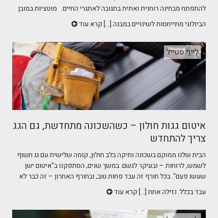
להתפתח מבחינה רוחנית ואתית בתגובה לאתגרי החיים. מוטציות במובן
הביולוגי מתייחסות לשינויים במבנה [...]
קרא עוד
לייף סטייל
איטום גגות חולון – כשהשכונה מתחדשת, גם הגג
צריך להתחדש
הבית שלנו ממוקם בשכונה ותיקה בלב חולון, קומה שלישית עם גג חשוף
לשמש, לרוחות – ובעיקר לגשם. במשך שנים, הסתפקנו ב"איטום ישן
שעשו פעם". בכל חורף זה עבד פחות טוב, ובחורף האחרון – זה כבר לא
עבד בכלל. נזילה אחת [...]
קרא עוד